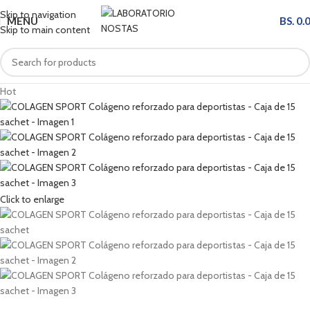
Skip to navigation
MENU
BS.
0.
Skip to main content
Hot
Click to enlarge